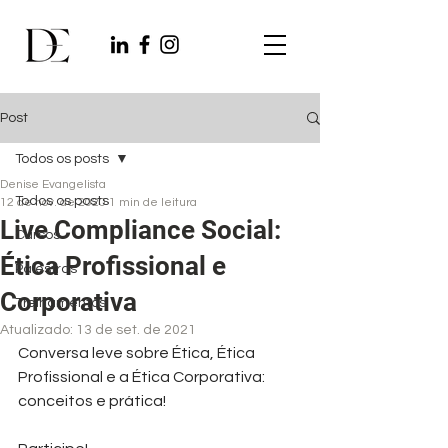
Post
Todos os posts
Denise Evangelista
Todos os posts
12 de nov. de 2020
1 min de leitura
Live Compliance Social:
Cursos
Ética Profissional e
Palestras
Corporativa
Treinamentos
Atualizado:
13 de set. de 2021
Conversa leve sobre Ética, Ética 
Profissional e a Ética Corporativa: 
conceitos e prática!