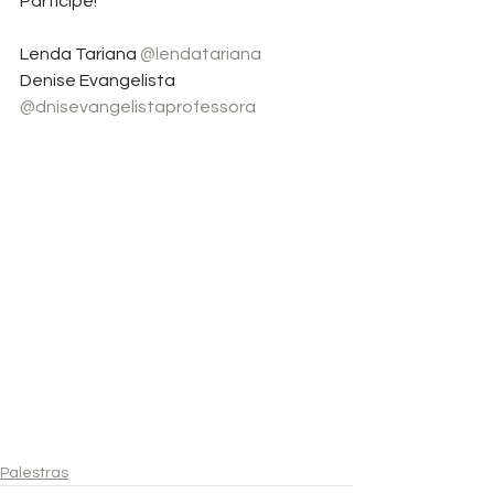
Participe!
Lenda Tariana 
@lendatariana
Denise Evangelista 
@dnisevangelistaprofessora
Palestras