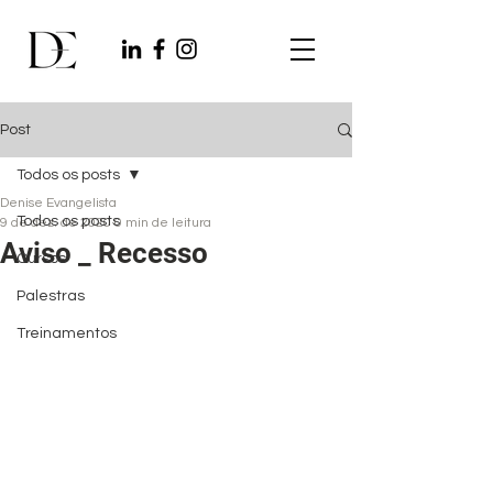
Post
Todos os posts
Denise Evangelista
Todos os posts
9 de dez. de 2020
0 min de leitura
Aviso _ Recesso
Cursos
Palestras
Treinamentos